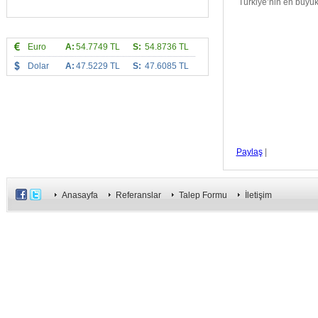
Türkiye’nin en büyük
Euro
A:
54.7749 TL
S:
54.8736 TL
Dolar
A:
47.5229 TL
S:
47.6085 TL
Paylaş
|
Anasayfa
Referanslar
Talep Formu
İletişim