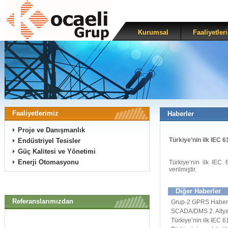
Kurumsal
Faaliyetler
Faaliyetlerimiz
Haberler
Proje ve Danışmanlık
Türkiye’nin ilk IEC 61
Endüstriyel Tesisler
Güç Kalitesi ve Yönetimi
Enerji Otomasyonu
Türkiye’nin ilk IEC 
verilmiştir.
Diğer Haberler
Referanslarımızdan
Grup-2 GPRS Haberl
SCADA/DMS 2. Altyap
Türkiye’nin ilk IEC 61